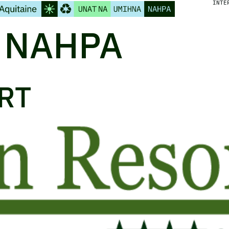
INTE
:
NAHPA
RT